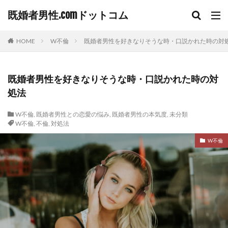
既婚者男性.comドットコム
HOME
W不倫
既婚者男性を好きなりそうな時・口説かれた時の対
既婚者男性を好きなりそうな時・口説かれた時の対
処法
W不倫
,
既婚者男性との恋愛の悩み
,
既婚者男性の本気度
,
未分類
W不倫
,
不倫
,
対処法
W不倫