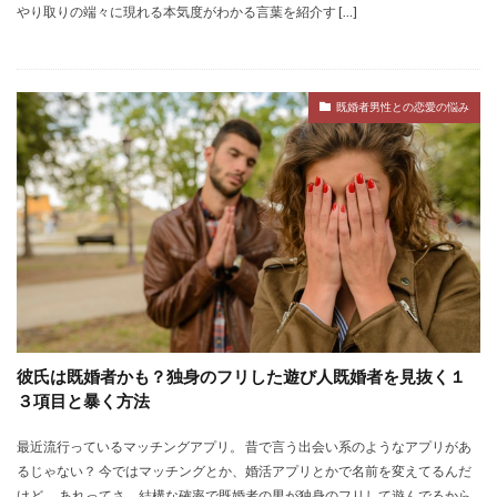
やり取りの端々に現れる本気度がわかる言葉を紹介す […]
既婚者男性との恋愛の悩み
彼氏は既婚者かも？独身のフリした遊び人既婚者を見抜く１
３項目と暴く方法
最近流行っているマッチングアプリ。 昔で言う出会い系のようなアプリがあ
るじゃない？ 今ではマッチングとか、婚活アプリとかで名前を変えてるんだ
けど。 あれってさ、結構な確率で既婚者の男が独身のフリして遊んでるから