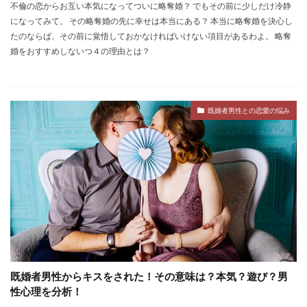
不倫の恋からお互い本気になってついに略奪婚？ でもその前に少しだけ冷静
になってみて。 その略奪婚の先に幸せは本当にある？ 本当に略奪婚を決心し
たのならば、その前に覚悟しておかなければいけない項目があるわよ。 略奪
婚をおすすめしないつ４の理由とは？
既婚者男性との恋愛の悩み
既婚者男性からキスをされた！その意味は？本気？遊び？男
性心理を分析！